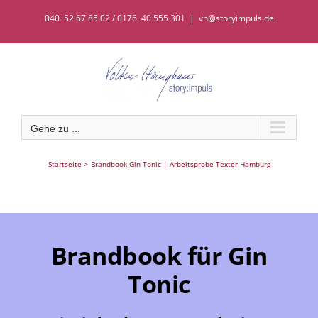
Zum
040. 52 67 85 02 / 0176. 40 555 301
|
vh@storyimpuls.de
Inhalt
springen
Gehe zu ...
Startseite
Brandbook Gin Tonic | Arbeitsprobe Texter Hamburg
Brandbook für Gin
Tonic