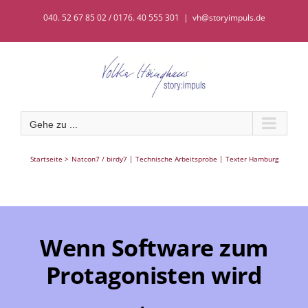
Zum
040. 52 67 85 02 / 0176. 40 555 301
|
vh@storyimpuls.de
Inhalt
springen
Gehe zu ...
Startseite
Natcon7 / birdy7 | Technische Arbeitsprobe | Texter Hamburg
Wenn Software zum
Protagonisten wird