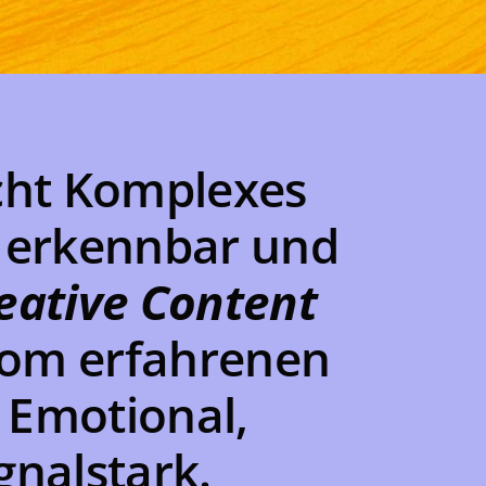
cht Komplexes
e erkennbar und
eative Content
vom erfahrenen
 Emotional,
gnalstark.