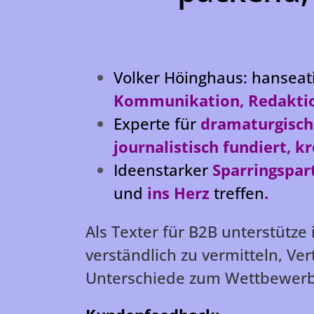
Volker Höinghaus: hanseati
Kommunikation, Redakti
Experte für
dramaturgisch
journalistisch fundiert, k
Ideenstarker
Sparringspar
und
ins Herz
treffen
.
Als Texter für B2B unterstütz
verständlich zu vermitteln, V
Unterschiede zum Wettbewerb 