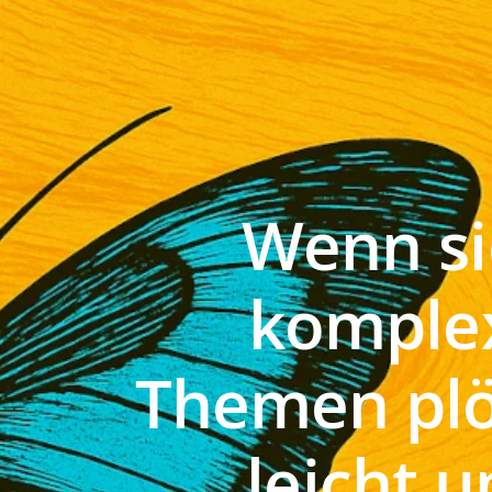
Wenn si
komple
Themen plö
leicht 