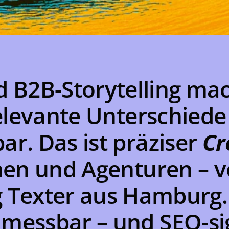
d B2B-Storytelling ma
relevante Unterschied
r. Das ist präziser
Cr
en und Agenturen – 
ng Texter aus Hamburg.
messbar – und SEO-si