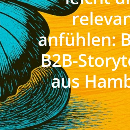
releva
anfühlen: 
B2B-Storyt
aus Ham