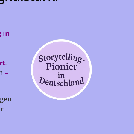
 in
rt
.
en
–
ngen
en