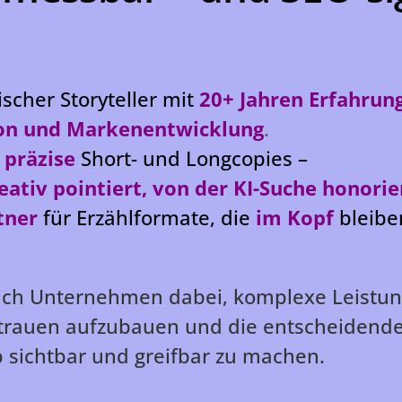
scher Storyteller mit
20+ Jahren Erfahrung
on und Markenentwicklung
.
 präzise
Short- und Longcopies –
reativ pointiert, von der KI-Suche honorie
tner
für Erzählformate, die
im Kopf
bleib
e ich Unternehmen dabei, komplexe Leistu
ertrauen aufzubauen und die entscheidend
sichtbar und greifbar zu machen.