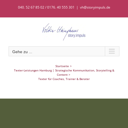
Zum
040. 52 67 85 02 / 0176. 40 555 301
|
vh@storyimpuls.de
Inhalt
springen
Gehe zu ...
Startseite
Texter-Leistungen Hamburg | Strategische Kommunikation, Storytelling &
Content
Texter für Coaches, Trainer & Berater