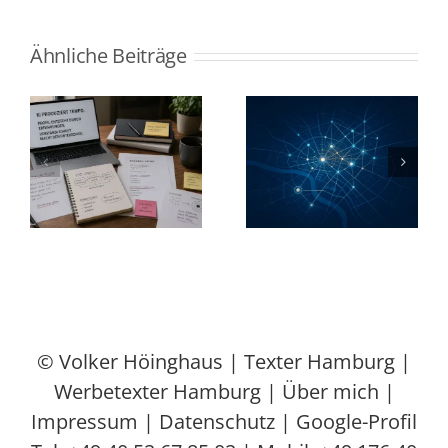
Ähnliche Beiträge
AI Search &
GEO erklärt:
r
GEO im
So werden
Marketing-
Inhalte in
Alltag: Wie die
ChatGPT &
n
Suche plötzlich
Google AI
l
„denken“ lernt
sichtbar
© Volker Höinghaus |
Texter Hamburg
|
Werbetexter Hamburg
|
Über mich
|
Impressum
|
Datenschutz
|
Google-Profil