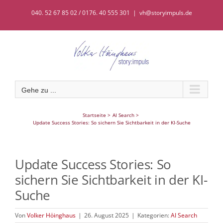
Zum
040. 52 67 85 02 / 0176. 40 555 301
|
vh@storyimpuls.de
Inhalt
springen
Gehe zu ...
Startseite
AI Search
Update Success Stories: So sichern Sie Sichtbarkeit in der KI-Suche
Update Success Stories: So
sichern Sie Sichtbarkeit in der KI-
Suche
Von
Volker Höinghaus
|
26. August 2025
|
Kategorien:
AI Search