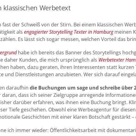
 klassischen Werbetext
fast der Schweiß von der Stirn. Bei einem klassischen Werbete
tigkeit als
engagierter Storytelling Texter in Hamburg
meinen K
hlen. Es lässt sich sogar messen, welchen Vorteil das brin
tergrund
habe ich bereits das Banner des Storytellings hoch
 daher Kunden, die mich ursprünglich als
Werbetexter Ham
chen haben, dazu geraten, ihren Interessenten statt kurzen
 und Dienstleistungen anzubieten. Wer sich darauf eingelas
ben daraufhin
die Buchungen um sage und schreibe über
hr daran, dass ich seiner Zielgruppe anregende Information
sher darüber erfahren, was ihnen eine Buchung bringt. Kli
eser Tiefe geschehen. Obwohl eine Werbeagentur für diesen V
tionale Geschichten mit einer klaren Botschaft gestärkt – 
ne ich immer wieder: Öffentlichkeitsarbeit mit dokumentari