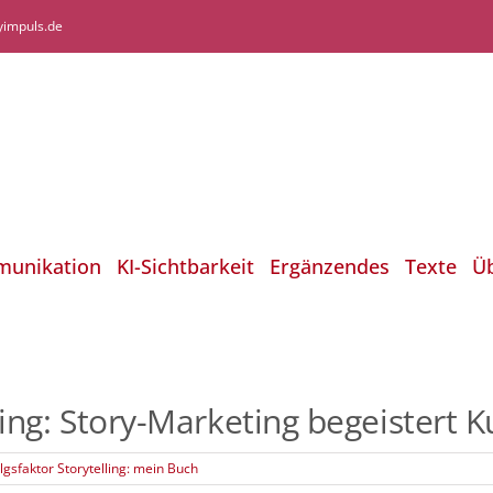
yimpuls.de
munikation
KI-Sichtbarkeit
Ergänzendes
Texte
Ü
lling: Story-Marketing begeistert 
lgsfaktor Storytelling: mein Buch