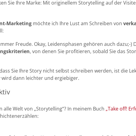
en Sie Ihre Marke: Mit originellem Storytelling auf der Visit
nt-Marketing
möchte ich Ihre Lust am Schreiben von
verk
l:
n immer Freude. Okay, Leidensphasen gehören auch dazu;-) D
ngskriterien
, von denen Sie profitieren, sobald Sie das Stor
ass Sie Ihre Story nicht selbst schreiben werden, ist die Lek
r
wird dann leichter und ergiebiger.
ktiv
 alle Welt von „Storytelling“? In meinem Buch
„Take off! Er
chichtenerzählen: