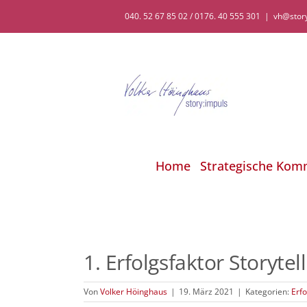
Zum
040. 52 67 85 02 / 0176. 40 555 301
|
vh@stor
Inhalt
springen
Home
Strategische Kom
1. Erfolgsfaktor Storyte
Von
Volker Höinghaus
|
19. März 2021
|
Kategorien:
Erfo