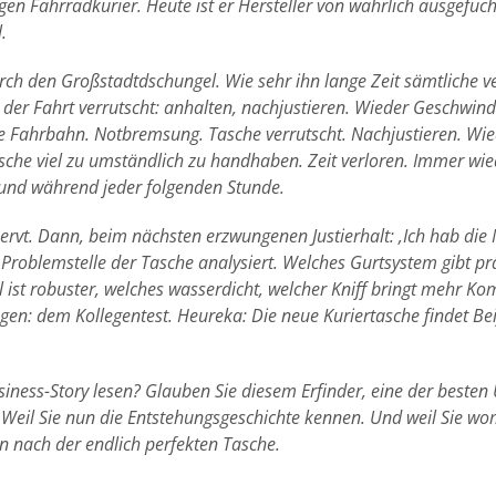
gen Fahrradkurier. Heute ist er Hersteller von wahrlich ausgefu
.
durch den Großstadtdschungel. Wie sehr ihn lange Zeit sämtliche 
d der Fahrt verrutscht: anhalten, nachjustieren. Wieder Geschwin
 die Fahrbahn. Notbremsung. Tasche verrutscht. Nachjustieren. W
che viel zu umständlich zu handhaben. Zeit verloren. Immer wied
 und während jeder folgenden Stunde.
rvt. Dann, beim nächsten erzwungenen Justierhalt: ‚Ich hab die Na
de Problemstelle der Tasche analysiert. Welches Gurtsystem gibt p
 ist robuster, welches wasserdicht, welcher Kniff bringt mehr Kom
gen: dem Kollegentest. Heureka: Die neue Kuriertasche findet Be
iness-Story lesen? Glauben Sie diesem Erfinder, eine der beste
 Weil Sie nun die Entstehungsgeschichte kennen. Und weil Sie w
n nach der endlich perfekten Tasche.