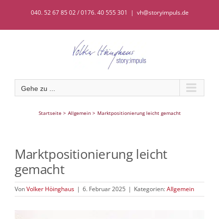
Zum
040. 52 67 85 02 / 0176. 40 555 301
|
vh@storyimpuls.de
Inhalt
springen
Gehe zu ...
Startseite
Allgemein
Marktpositionierung leicht gemacht
Marktpositionierung leicht
gemacht
Von
Volker Höinghaus
|
6. Februar 2025
|
Kategorien:
Allgemein