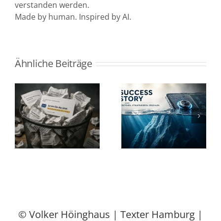
verstanden werden.
Made by human. Inspired by AI.
Ähnliche Beiträge
Wann Success
Kreativ und
Stories ihr
resilient im
Potenzial nicht
Business – mit
d
entfalten – und
Humor,
r
worauf es
Haltung und
wirklich
Storytelling
s
ankommt
© Volker Höinghaus |
Texter Hamburg
|